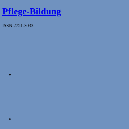
Zum
Pflege-Bildung
Inhalt
springen
ISSN 2751-3033
Apple
Podcasts
Instagram
Mastodon