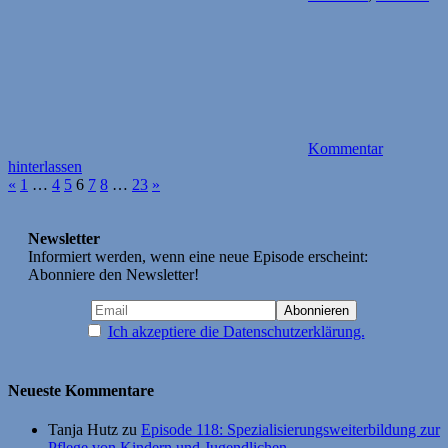
Kommentar
hinterlassen
Seitennummerierung
Vorherige
Nächste
«
1
…
4
5
6
7
8
…
23
»
Beiträge
Beiträge
der
Beiträge
Newsletter
Informiert werden, wenn eine neue Episode erscheint:
Abonniere den Newsletter!
Ich akzeptiere die Datenschutzerklärung.
Neueste Kommentare
Tanja Hutz
zu
Episode 118: Spezialisierungsweiterbildung zur
Pflege von Kindern und Jugendlichen