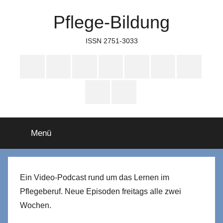
Zum
Pflege-Bildung
Inhalt
springen
ISSN 2751-3033
Apple
Instagram
Mastodon
Twitter
Facebook
YouTube
TikTok
Podcasts
WhatsApp
RSS
Menü
Ein Video-Podcast rund um das Lernen im
Pflegeberuf. Neue Episoden freitags alle zwei
Wochen.