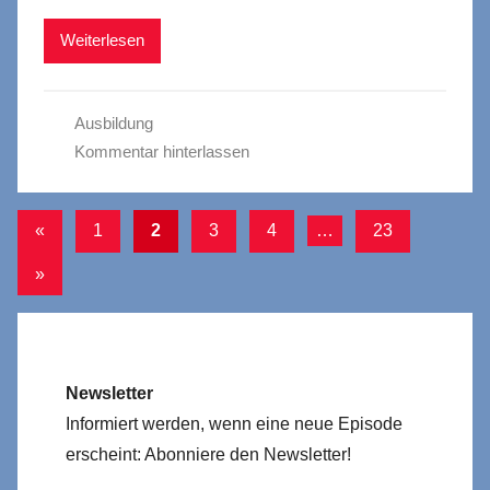
Weiterlesen
Ausbildung
Kommentar hinterlassen
Seitennummerierung
Vorherige
«
1
2
3
4
…
23
Beiträge
der
Nächste
»
Beiträge
Beiträge
Newsletter
Informiert werden, wenn eine neue Episode
erscheint: Abonniere den Newsletter!