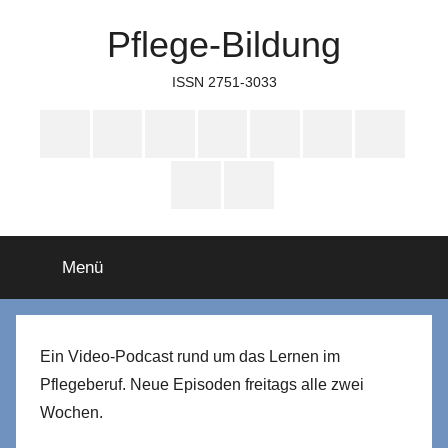
Zum
Pflege-Bildung
Inhalt
springen
ISSN 2751-3033
Apple
Instagram
Mastodon
Twitter
Facebook
YouTube
TikTok
Podcasts
WhatsApp
RSS
Menü
Ein Video-Podcast rund um das Lernen im
Pflegeberuf. Neue Episoden freitags alle zwei
Wochen.