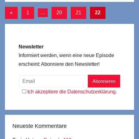
Seitennummerierung
Vorherige
«
1
…
20
21
22
Beiträge
der
Beiträge
Newsletter
Informiert werden, wenn eine neue Episode
erscheint: Abonniere den Newsletter!
Ich akzeptiere die Datenschutzerklärung.
Neueste Kommentare