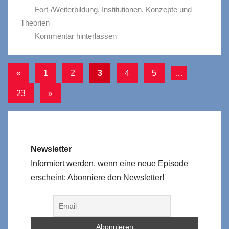
Fort-/Weiterbildung
,
Institutionen
,
Konzepte und
Theorien
Kommentar hinterlassen
Seitennummerierung
Vorherige
«
1
2
3
4
5
…
Beiträge
der
Nächste
23
»
Beiträge
Beiträge
Newsletter
Informiert werden, wenn eine neue Episode
erscheint: Abonniere den Newsletter!