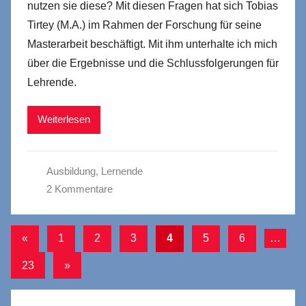
nutzen sie diese? Mit diesen Fragen hat sich Tobias
Tirtey (M.A.) im Rahmen der Forschung für seine
Masterarbeit beschäftigt. Mit ihm unterhalte ich mich
über die Ergebnisse und die Schlussfolgerungen für
Lehrende.
Weiterlesen
Ausbildung
,
Lernende
2 Kommentare
Seitennummerierung
Vorherige
«
1
2
3
4
5
6
…
Beiträge
der
Nächste
23
»
Beiträge
Beiträge