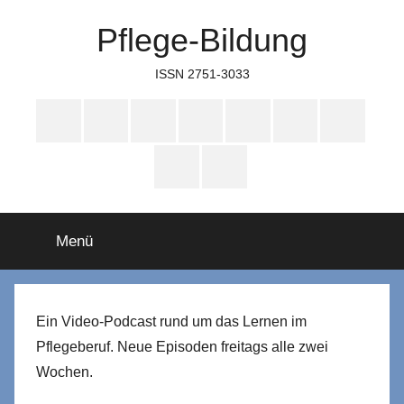
Zum
Pflege-Bildung
Inhalt
springen
ISSN 2751-3033
Apple
Instagram
Mastodon
Twitter
Facebook
YouTube
TikTok
Podcasts
WhatsApp
RSS
Menü
Ein Video-Podcast rund um das Lernen im
Pflegeberuf. Neue Episoden freitags alle zwei
Wochen.