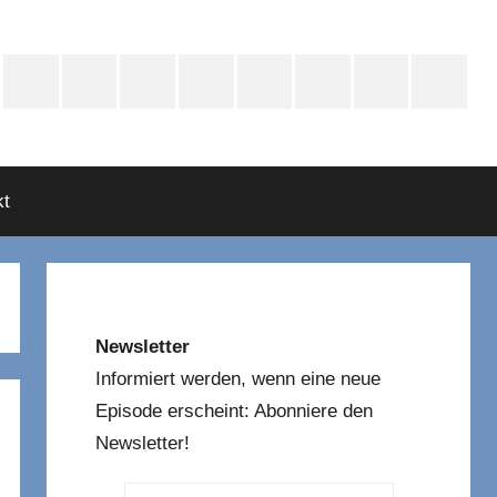
e
Instagram
Mastodon
Twitter
Facebook
YouTube
TikTok
WhatsApp
RSS
asts
t
Newsletter
Informiert werden, wenn eine neue
Episode erscheint: Abonniere den
Newsletter!