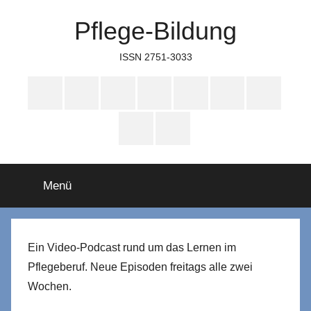
Zum
Pflege-Bildung
Inhalt
springen
ISSN 2751-3033
Apple
Instagram
Mastodon
Twitter
Facebook
YouTube
TikTok
Podcasts
WhatsApp
RSS
Menü
Ein Video-Podcast rund um das Lernen im
Pflegeberuf. Neue Episoden freitags alle zwei
Wochen.