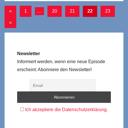
Seitennummerierung
Vorherige
«
1
…
20
21
22
23
Beiträge
der
Nächste
»
Beiträge
Beiträge
Newsletter
Informiert werden, wenn eine neue Episode
erscheint: Abonniere den Newsletter!
Ich akzeptiere die Datenschutzerklärung.