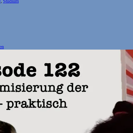
e
,
Studium
en