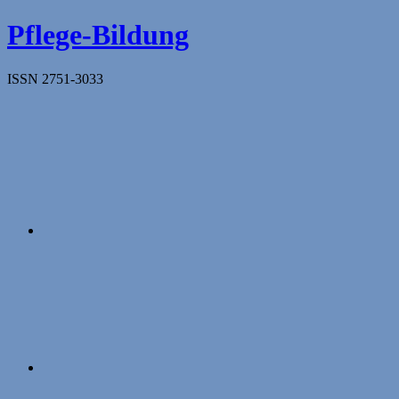
Zum
Pflege-Bildung
Inhalt
springen
ISSN 2751-3033
Apple
Podcasts
Instagram
Mastodon