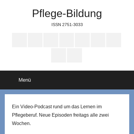
Zum
Pflege-Bildung
Inhalt
springen
ISSN 2751-3033
Apple
Instagram
Mastodon
Twitter
Facebook
YouTube
TikTok
Podcasts
WhatsApp
RSS
Menü
Ein Video-Podcast rund um das Lernen im
Pflegeberuf. Neue Episoden freitags alle zwei
Wochen.