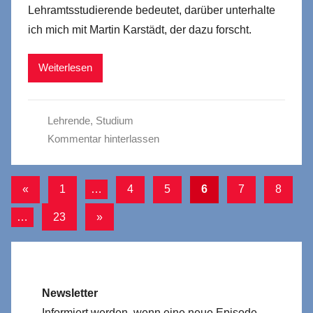
Lehramtsstudierende bedeutet, darüber unterhalte
ich mich mit Martin Karstädt, der dazu forscht.
Weiterlesen
Lehrende
,
Studium
Kommentar hinterlassen
Seitennummerierung
Vorherige
«
1
…
4
5
6
7
8
Beiträge
der
Nächste
…
23
»
Beiträge
Beiträge
Newsletter
Informiert werden, wenn eine neue Episode