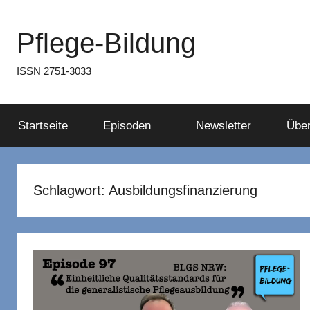
Zum
Inhalt
Pflege-Bildung
springen
ISSN 2751-3033
Startseite
Episoden
Newsletter
Über
Schlagwort:
Ausbildungsfinanzierung