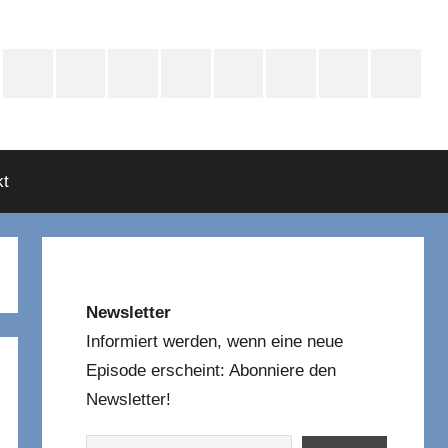
e
Instagram
Mastodon
Twitter
Facebook
YouTube
TikTok
WhatsApp
RSS
asts
t
Newsletter
Informiert werden, wenn eine neue
Episode erscheint: Abonniere den
Newsletter!