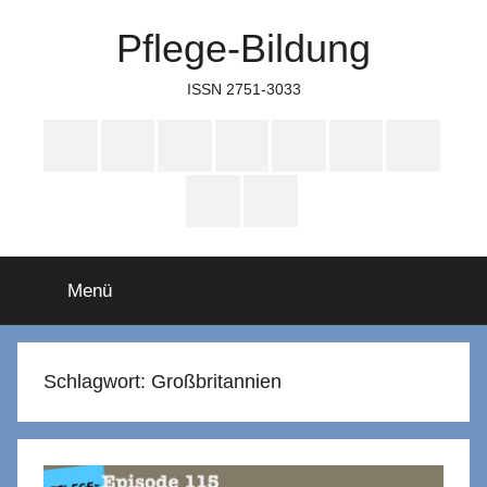
Zum
Pflege-Bildung
Inhalt
springen
ISSN 2751-3033
Apple
Instagram
Mastodon
Twitter
Facebook
YouTube
TikTok
Podcasts
WhatsApp
RSS
Menü
Schlagwort:
Großbritannien