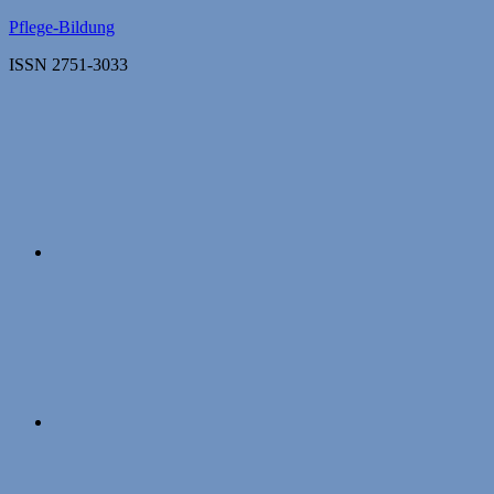
Zum
Pflege-Bildung
Inhalt
ISSN 2751-3033
springen
Apple
Podcasts
Instagram
Mastodon