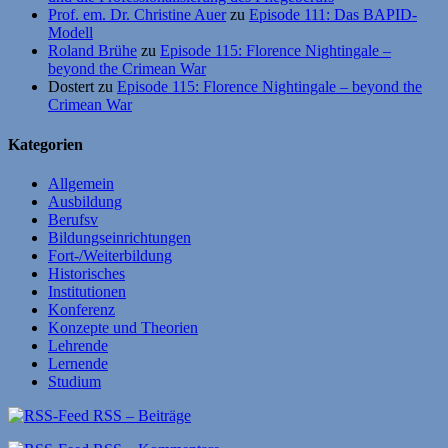
Prof. em. Dr. Christine Auer
zu
Episode 111: Das BAPID-
Modell
Roland Brühe
zu
Episode 115: Florence Nightingale –
beyond the Crimean War
Dostert
zu
Episode 115: Florence Nightingale – beyond the
Crimean War
Kategorien
Allgemein
Ausbildung
Berufsv
Bildungseinrichtungen
Fort-/Weiterbildung
Historisches
Institutionen
Konferenz
Konzepte und Theorien
Lehrende
Lernende
Studium
RSS – Beiträge