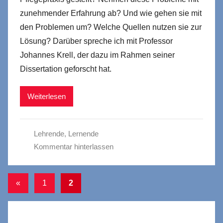
zunehmender Erfahrung ab? Und wie gehen sie mit
den Problemen um? Welche Quellen nutzen sie zur
Lösung? Darüber spreche ich mit Professor
Johannes Krell, der dazu im Rahmen seiner
Dissertation geforscht hat.
Weiterlesen
Lehrende
,
Lernende
Kommentar hinterlassen
Seitennummerierung
Vorherige
«
1
2
Beiträge
der
Beiträge