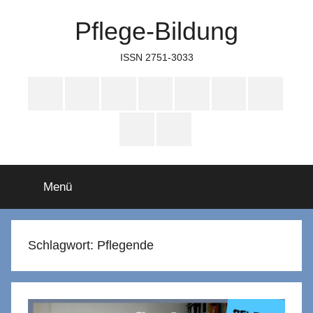
Zum
Pflege-Bildung
Inhalt
springen
ISSN 2751-3033
Apple
Instagram
Mastodon
Twitter
Facebook
YouTube
TikTok
Podcasts
WhatsApp
RSS
Menü
Schlagwort:
Pflegende