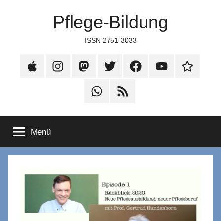
Zum
Pflege-Bildung
Inhalt
springen
ISSN 2751-3033
Apple
Instagram
Mastodon
Twitter
Facebook
YouTube
TikTok
Podcasts
WhatsApp
RSS
Menü