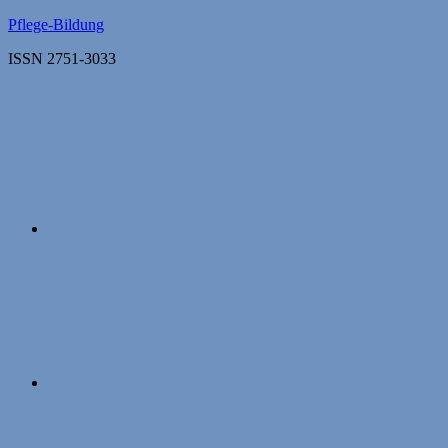
Zum
Pflege-Bildung
Inhalt
ISSN 2751-3033
springen
Apple
Podcasts
Instagram
Mastodon