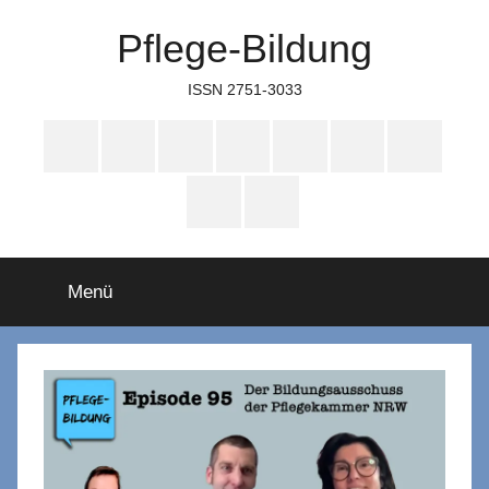
Zum
Pflege-Bildung
Inhalt
springen
ISSN 2751-3033
Apple
Instagram
Mastodon
Twitter
Facebook
YouTube
TikTok
Podcasts
WhatsApp
RSS
Menü