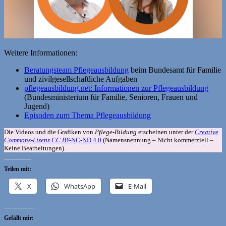
Weitere Informationen:
Beratungsteam Pflegeausbildung
beim Bundesamt für Familie
und zivilgesellschaftliche Aufgaben
pflegeausbildung.net: Informationen zur Pflegeausbildung
(Bundesministerium für Familie, Senioren, Frauen und
Jugend)
Episoden zum Thema Pflegeausbildung
Die Videos und die Grafiken von
Pflege-Bildung
erscheinen unter der
Creative
Commons-Lizenz CC BY-
NC-ND 4.0
(Namensnennung – Nicht kommerziell –
Keine Bearbeitungen).
Teilen mit:
X
WhatsApp
E-Mail
Gefällt mir: