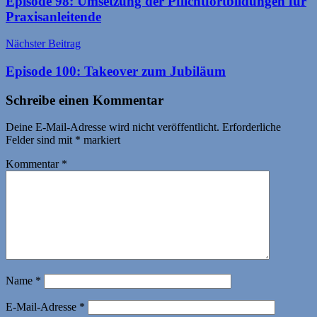
Episode 98: Umsetzung der Pflichtfortbildungen für
Praxisanleitende
Nächster Beitrag
Episode 100: Takeover zum Jubiläum
Schreibe einen Kommentar
Deine E-Mail-Adresse wird nicht veröffentlicht.
Erforderliche
Felder sind mit
*
markiert
Kommentar
*
Name
*
E-Mail-Adresse
*