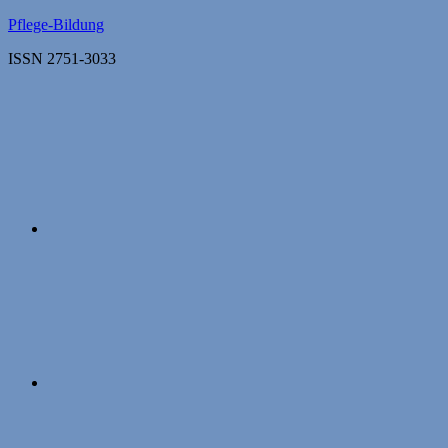
Zum
Pflege-Bildung
Inhalt
ISSN 2751-3033
springen
Apple
Podcasts
Instagram
Mastodon