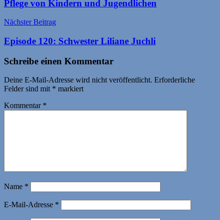
Pflege von Kindern und Jugendlichen
Nächster Beitrag
Episode 120: Schwester Liliane Juchli
Schreibe einen Kommentar
Deine E-Mail-Adresse wird nicht veröffentlicht.
Erforderliche
Felder sind mit
*
markiert
Kommentar
*
Name
*
E-Mail-Adresse
*