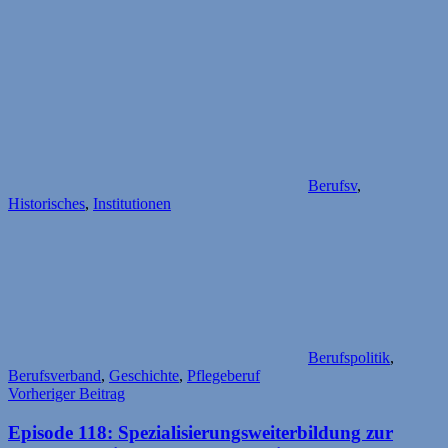
Berufsv
,
Historisches
,
Institutionen
Berufspolitik
,
Berufsverband
,
Geschichte
,
Pflegeberuf
Beitragsnavigation
Vorheriger Beitrag
Episode 118: Spezialisierungsweiterbildung zur