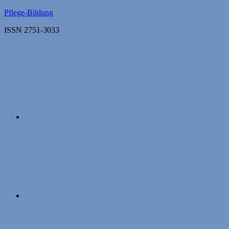
Zum
Pflege-Bildung
Inhalt
ISSN 2751-3033
springen
Apple
Podcasts
Instagram
Mastodon