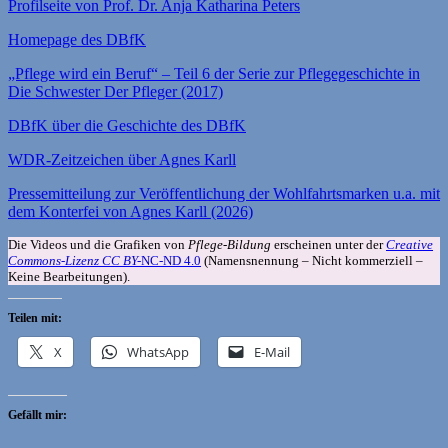
Profilseite von Prof. Dr. Anja Katharina Peters
Homepage des DBfK
„Pflege wird ein Beruf“ – Teil 6 der Serie zur Pflegegeschichte in
Die Schwester Der Pfleger (2017)
DBfK über die Geschichte des DBfK
WDR-Zeitzeichen über Agnes Karll
Pressemitteilung zur Veröffentlichung der Wohlfahrtsmarken u.a. mit
dem Konterfei von Agnes Karll (2026)
Die Videos und die Grafiken von
Pflege-Bildung
erscheinen unter der
Creative
Commons-Lizenz CC BY-
NC-ND 4.0
(Namensnennung – Nicht kommerziell –
Keine Bearbeitungen).
Teilen mit:
X
WhatsApp
E-Mail
Gefällt mir: