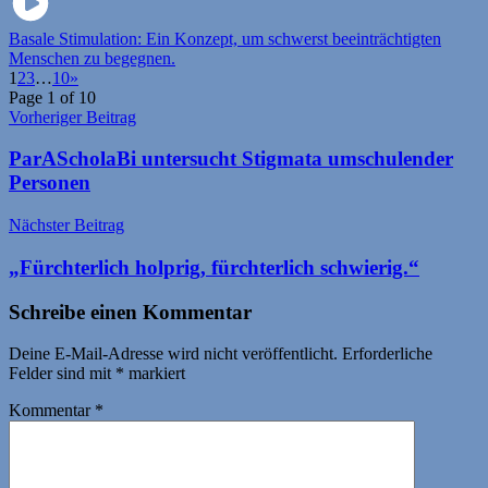
Basale Stimulation: Ein Konzept, um schwerst beeinträchtigten
Menschen zu begegnen.
1
2
3
…
10
»
Page 1 of 10
Beitragsnavigation
Vorheriger Beitrag
ParAScholaBi untersucht Stigmata umschulender
Personen
Nächster Beitrag
„Fürchterlich holprig, fürchterlich schwierig.“
Schreibe einen Kommentar
Deine E-Mail-Adresse wird nicht veröffentlicht.
Erforderliche
Felder sind mit
*
markiert
Kommentar
*