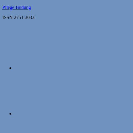
Zum
Pflege-Bildung
Inhalt
ISSN 2751-3033
springen
Apple
Podcasts
Instagram
Mastodon