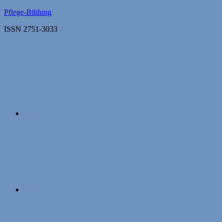
Zum
Pflege-Bildung
Inhalt
ISSN 2751-3033
springen
Apple
Podcasts
Instagram
Mastodon