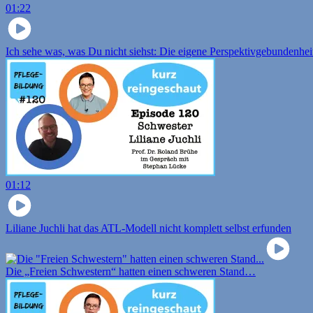
01:22
Ich sehe was, was Du nicht siehst: Die eigene Perspektivgebundenhei
01:12
Liliane Juchli hat das ATL-Modell nicht komplett selbst erfunden
Die „Freien Schwestern“ hatten einen schweren Stand…