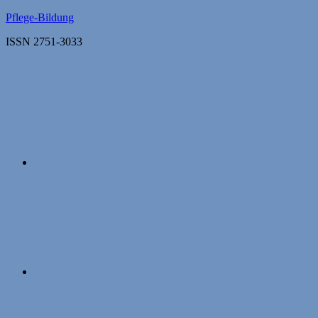
Zum
Pflege-Bildung
Inhalt
ISSN 2751-3033
springen
Apple
Podcasts
Instagram
Mastodon