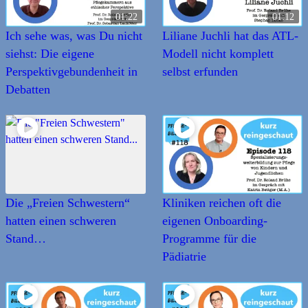
01:22
01:12
Ich sehe was, was Du nicht
Liliane Juchli hat das ATL-
siehst: Die eigene
Modell nicht komplett
Perspektivgebundenheit in
selbst erfunden
Debatten
Die „Freien Schwestern“
Kliniken reichen oft die
hatten einen schweren
eigenen Onboarding-
Stand…
Programme für die
Pädiatrie