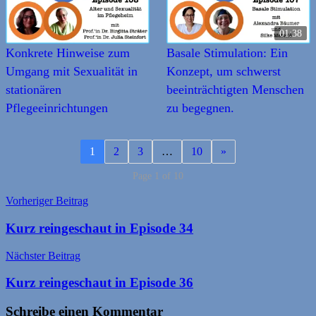
01:38
Konkrete Hinweise zum
Basale Stimulation: Ein
Umgang mit Sexualität in
Konzept, um schwerst
stationären
beeinträchtigten Menschen
Pflegeeinrichtungen
zu begegnen.
1
2
3
…
10
»
Page 1 of 10
Beitragsnavigation
Vorheriger Beitrag
Kurz reingeschaut in Episode 34
Nächster Beitrag
Kurz reingeschaut in Episode 36
Schreibe einen Kommentar