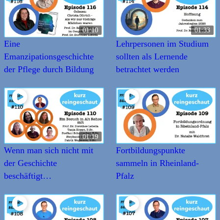
01:10
01:33
Eine
Lehrpersonen im Studium
Emanzipationsgeschichte
sollten als Lernende
der Pflege durch Bildung
betrachtet werden
01:19
Wenn man sich nicht mit
Fortbildungspunkte
der Geschichte
sammeln in Rheinland-
beschäftigt…
Pfalz