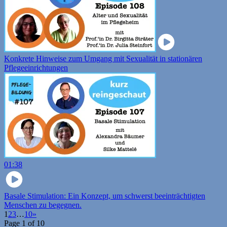
Konkrete Hinweise zum Umgang mit Sexualität in stationären
Pflegeeinrichtungen
01:38
Basale Stimulation: Ein Konzept, um schwerst beeinträchtigten
Menschen zu begegnen.
1
2
3
…
10
»
Page 1 of 10