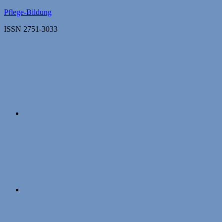
Zum
Pflege-Bildung
Inhalt
ISSN 2751-3033
springen
Apple
Podcasts
Instagram
Mastodon