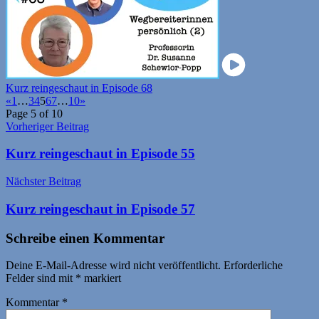
Kurz reingeschaut in Episode 68
«
1
…
3
4
5
6
7
…
10
»
Page 5 of 10
Beitragsnavigation
Vorheriger Beitrag
Kurz reingeschaut in Episode 55
Nächster Beitrag
Kurz reingeschaut in Episode 57
Schreibe einen Kommentar
Deine E-Mail-Adresse wird nicht veröffentlicht.
Erforderliche
Felder sind mit
*
markiert
Kommentar
*