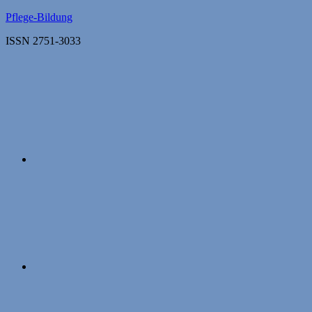
Zum
Pflege-Bildung
Inhalt
ISSN 2751-3033
springen
Apple
Podcasts
Instagram
Mastodon