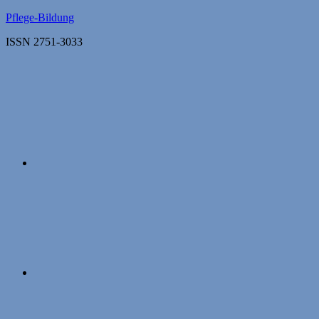
Zum
Pflege-Bildung
Inhalt
ISSN 2751-3033
springen
Apple
Podcasts
Instagram
Mastodon