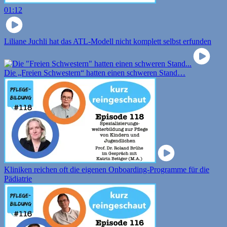
01:12
Liliane Juchli hat das ATL-Modell nicht komplett selbst erfunden
Die „Freien Schwestern“ hatten einen schweren Stand…
Kliniken reichen oft die eigenen Onboarding-Programme für die
Pädiatrie