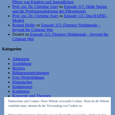
Pflege von Kindern und Jugendlichen
Prof. em. Dr. Christine Auer
zu
Episode 117: Hilde Steppe
und die Professionalisierung des Pflegeberufs
Prof. em. Dr. Christine Auer
zu
Episode 111: Das BAPID-
Modell
Roland Brühe
zu
Episode 115: Florence Nightingale –
beyond the Crimean War
Dostert
zu
Episode 115: Florence Nightingale – beyond the
Crimean War
Kategorien
Allgemein
Ausbildung
Berufsv
Bildungseinrichtungen
Fort-/Weiterbildung
Historisches
Institutionen
Konferenz
Konzepte und Theorien
Lehrende
Datenschutz und Cookies: Diese Website verwendet Cookies. Wenn du die Website
Lernende
weiterhin nutzt, stimmst du der Verwendung von Cookies zu.
Studium