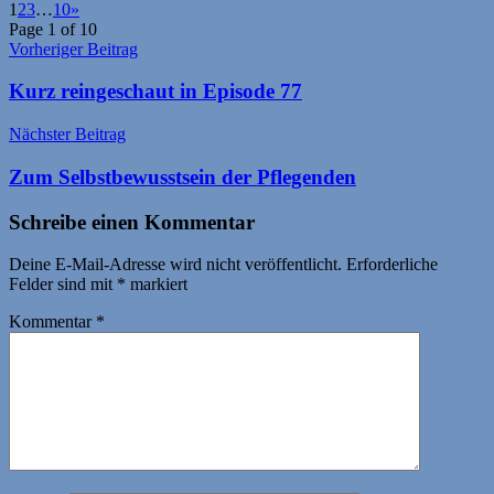
1
2
3
…
10
»
Page 1 of 10
Beitragsnavigation
Vorheriger Beitrag
Kurz reingeschaut in Episode 77
Nächster Beitrag
Zum Selbstbewusstsein der Pflegenden
Schreibe einen Kommentar
Deine E-Mail-Adresse wird nicht veröffentlicht.
Erforderliche
Felder sind mit
*
markiert
Kommentar
*