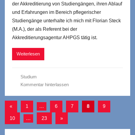
der Akkreditierung von Studiengängen, ihren Ablauf
und Erfahrungen im Bereich pflegerischer
Studiengänge unterhalte ich mich mit Florian Steck
(M.A.), der als Referent bei der
Akkreditierungsagentur AHPGS tätig ist.
Weiterlesen
Studium
Kommentar hinterlassen
Seitennummerierung
Vorherige
«
1
…
6
7
8
9
Beiträge
der
Nächste
10
…
23
»
Beiträge
Beiträge