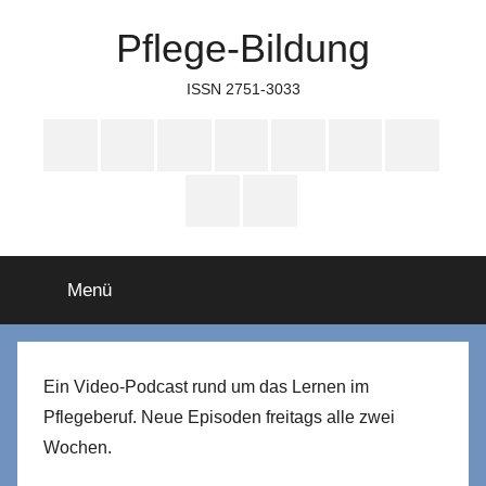
Zum
Pflege-Bildung
Inhalt
springen
ISSN 2751-3033
Apple
Instagram
Mastodon
Twitter
Facebook
YouTube
TikTok
Podcasts
WhatsApp
RSS
Menü
Ein Video-Podcast rund um das Lernen im
Pflegeberuf. Neue Episoden freitags alle zwei
Wochen.