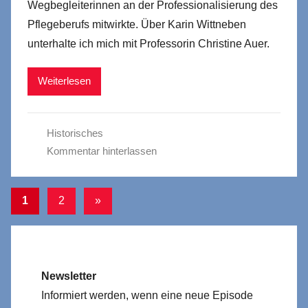
Wegbegleiterinnen an der Professionalisierung des
Pflegeberufs mitwirkte. Über Karin Wittneben
unterhalte ich mich mit Professorin Christine Auer.
Weiterlesen
Historisches
Kommentar hinterlassen
Seitennummerierung
Nächste
1
2
»
Beiträge
der
Beiträge
Newsletter
Informiert werden, wenn eine neue Episode