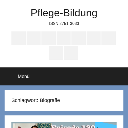
Zum
Pflege-Bildung
Inhalt
springen
ISSN 2751-3033
Apple
Instagram
Mastodon
Twitter
Facebook
YouTube
TikTok
Podcasts
WhatsApp
RSS
Menü
Schlagwort:
Biografie