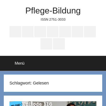
Zum
Pflege-Bildung
Inhalt
springen
ISSN 2751-3033
Apple
Instagram
Mastodon
Twitter
Facebook
YouTube
TikTok
Podcasts
WhatsApp
RSS
Menü
Schlagwort:
Gelesen