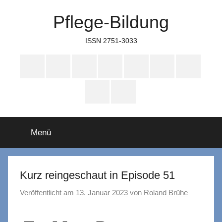
Zum
Pflege-Bildung
Inhalt
springen
ISSN 2751-3033
Apple
Instagram
Mastodon
Twitter
Facebook
YouTube
TikTok
Podcasts
WhatsApp
RSS
Menü
Kurz reingeschaut in Episode 51
Veröffentlicht am
13. Januar 2023
von
Roland Brühe