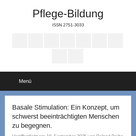
Zum
Pflege-Bildung
Inhalt
springen
ISSN 2751-3033
Apple
Instagram
Mastodon
Twitter
Facebook
YouTube
TikTok
Podcasts
WhatsApp
RSS
Menü
Basale Stimulation: Ein Konzept, um
schwerst beeinträchtigten Menschen
zu begegnen.