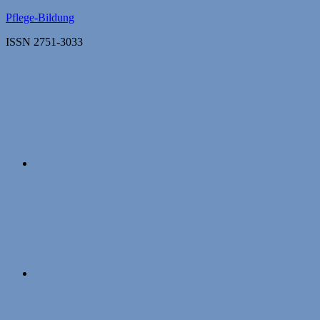
Zum
Pflege-Bildung
Inhalt
ISSN 2751-3033
springen
Apple
Podcasts
Instagram
Mastodon