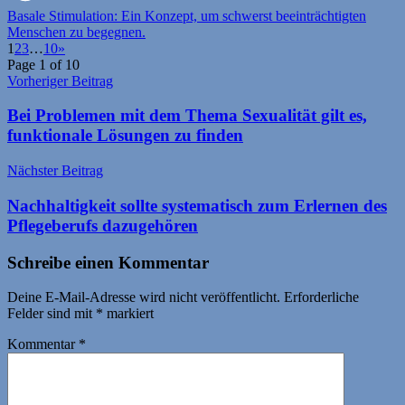
Basale Stimulation: Ein Konzept, um schwerst beeinträchtigten
Menschen zu begegnen.
1
2
3
…
10
»
Page 1 of 10
Beitragsnavigation
Vorheriger Beitrag
Bei Problemen mit dem Thema Sexualität gilt es,
funktionale Lösungen zu finden
Nächster Beitrag
Nachhaltigkeit sollte systematisch zum Erlernen des
Pflegeberufs dazugehören
Schreibe einen Kommentar
Deine E-Mail-Adresse wird nicht veröffentlicht.
Erforderliche
Felder sind mit
*
markiert
Kommentar
*