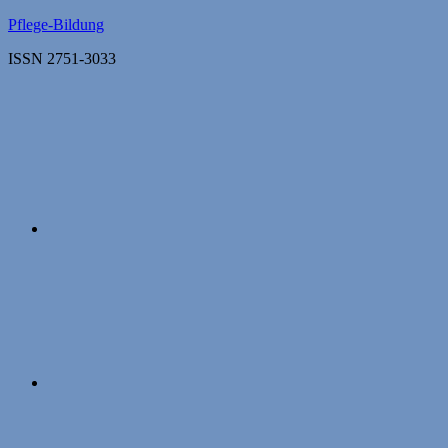
Zum
Pflege-Bildung
Inhalt
ISSN 2751-3033
springen
Apple
Podcasts
Instagram
Mastodon