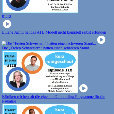
01:12
Liliane Juchli hat das ATL-Modell nicht komplett selbst erfunden
Die „Freien Schwestern“ hatten einen schweren Stand…
Kliniken reichen oft die eigenen Onboarding-Programme für die
Pädiatrie