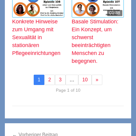
01:38
Konkrete Hinweise
Basale Stimulation:
zum Umgang mit
Ein Konzept, um
Sexualität in
schwerst
stationären
beeinträchtigten
Pflegeeinrichtungen
Menschen zu
begegnen.
1
2
3
…
10
»
Page 1 of 10
Beitragsnavigation
Vorheriger Beitrag