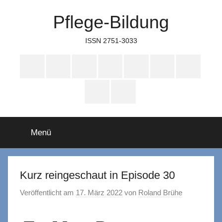
Zum
Pflege-Bildung
Inhalt
springen
ISSN 2751-3033
Apple
Instagram
Mastodon
Twitter
Facebook
YouTube
TikTok
Podcasts
WhatsApp
RSS
Menü
Kurz reingeschaut in Episode 30
Veröffentlicht am
17. März 2022
von
Roland Brühe