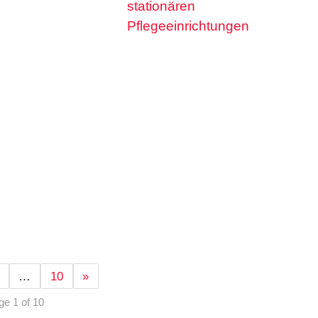
stationären
Pflegeeinrichtungen
…
10
»
ge 1 of 10