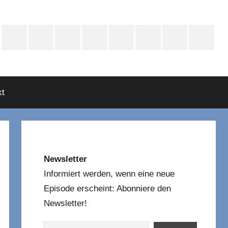
e
Instagram
Mastodon
Twitter
Facebook
YouTube
TikTok
WhatsApp
RSS
asts
t
Newsletter
Informiert werden, wenn eine neue
Episode erscheint: Abonniere den
Newsletter!