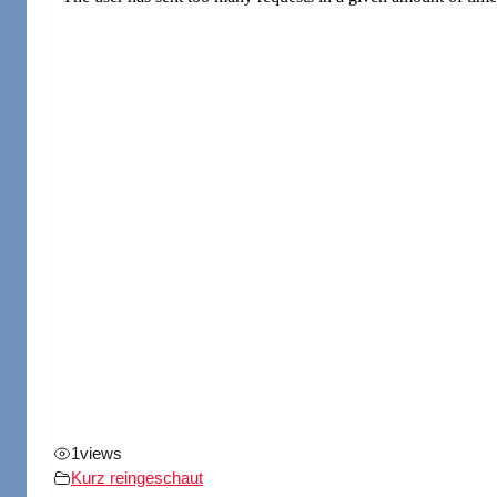
1
views
Kurz reingeschaut