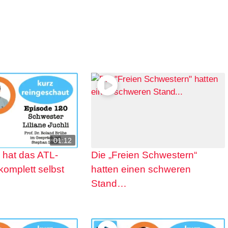
01:12
i hat das ATL-
Die „Freien Schwestern“
komplett selbst
hatten einen schweren
Stand…