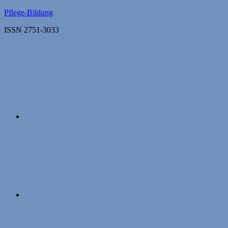
Zum
Pflege-Bildung
Inhalt
ISSN 2751-3033
springen
Apple
Podcasts
Instagram
Mastodon