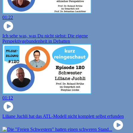
01:22
Ich sehe was, was Du nicht siehst: Die eigene
Perspektivgebundenheit in Debatten
01:12
Liliane Juchli hat das ATL-Modell nicht komplett selbst erfunden