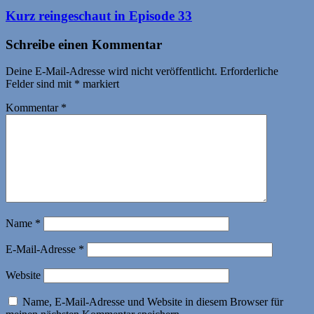
Kurz reingeschaut in Episode 33
Schreibe einen Kommentar
Deine E-Mail-Adresse wird nicht veröffentlicht.
Erforderliche
Felder sind mit
*
markiert
Kommentar
*
Name
*
E-Mail-Adresse
*
Website
Name, E-Mail-Adresse und Website in diesem Browser für