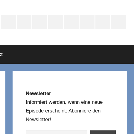
e
Instagram
Mastodon
Twitter
Facebook
YouTube
TikTok
WhatsApp
RSS
asts
t
Newsletter
Informiert werden, wenn eine neue
Episode erscheint: Abonniere den
Newsletter!