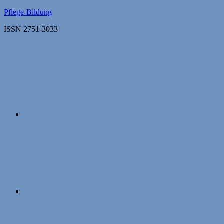
Zum
Pflege-Bildung
Inhalt
ISSN 2751-3033
springen
Apple
Podcasts
Instagram
Mastodon