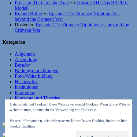
Prof. em. Dr. Christine Auer
zu
Episode 111: Das BAPID-
Modell
Roland Brühe
zu
Episode 115: Florence Nightingale –
beyond the Crimean War
Dostert
zu
Episode 115: Florence Nightingale – beyond the
Crimean War
Kategorien
Allgemein
Ausbildung
Berufsv
Bildungseinrichtungen
Fort-/Weiterbildung
Historisches
Institutionen
Konferenz
Konzepte und Theorien
Lehrende
Datenschutz und Cookies: Diese Website verwendet Cookies. Wenn du die Website
Lernende
weiterhin nutzt, stimmst du der Verwendung von Cookies zu.
Studium
Weitere Informationen, beispielsweise zur Kontrolle von Cookies, findest du hier:
RSS – Beiträge
Cookie-Richtlinie
RSS – Kommentare