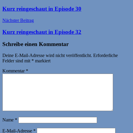
Kurz reingeschaut in Episode 30
Nächster Beitrag
Kurz reingeschaut in Episode 32
Schreibe einen Kommentar
Deine E-Mail-Adresse wird nicht veröffentlicht.
Erforderliche
Felder sind mit
*
markiert
Kommentar
*
Name
*
E-Mail-Adresse
*