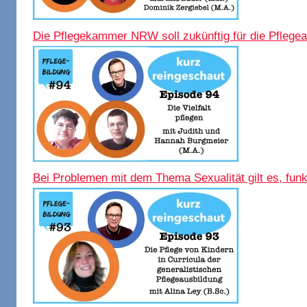
Die Pflegekammer NRW soll zukünftig für die Pflegea
Bei Problemen mit dem Thema Sexualität gilt es, funk