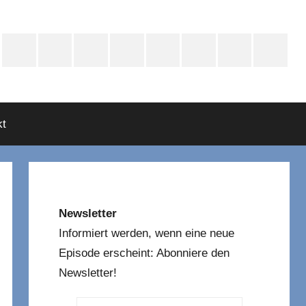
e
Instagram
Mastodon
Twitter
Facebook
YouTube
TikTok
WhatsApp
RSS
asts
t
Newsletter
Informiert werden, wenn eine neue
Episode erscheint: Abonniere den
Newsletter!