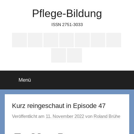
Zum
Pflege-Bildung
Inhalt
springen
ISSN 2751-3033
Apple
Instagram
Mastodon
Twitter
Facebook
YouTube
TikTok
Podcasts
WhatsApp
RSS
Menü
Kurz reingeschaut in Episode 47
Veröffentlicht am
11. November 2022
von
Roland Brühe