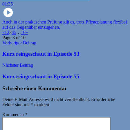
01:35
Auch in der praktischen Prüfung gilt es, trotz Pflegeplanung flexibel
auf das Gegenüber einzugehen.
«
1
2
3
4
5
…
10
»
Page 3 of 10
Beitragsnavigation
Vorheriger Beitrag
Kurz reingeschaut in Episode 53
Nächster Beitrag
Kurz reingeschaut in Episode 55
Schreibe einen Kommentar
Deine E-Mail-Adresse wird nicht veröffentlicht.
Erforderliche
Felder sind mit
*
markiert
Kommentar
*