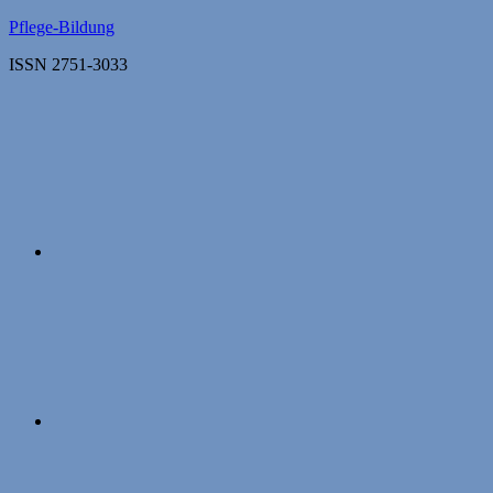
Zum
Pflege-Bildung
Inhalt
ISSN 2751-3033
springen
Apple
Podcasts
Instagram
Mastodon