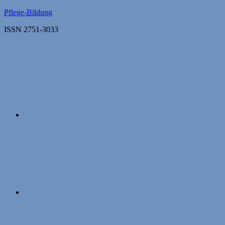
Zum
Pflege-Bildung
Inhalt
ISSN 2751-3033
springen
Apple
Podcasts
Instagram
Mastodon