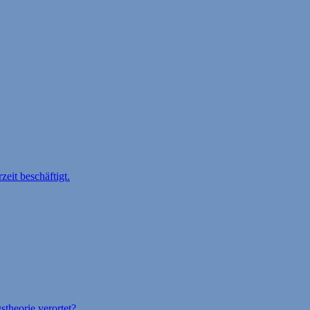
eit beschäftigt.
stheorie verortet?