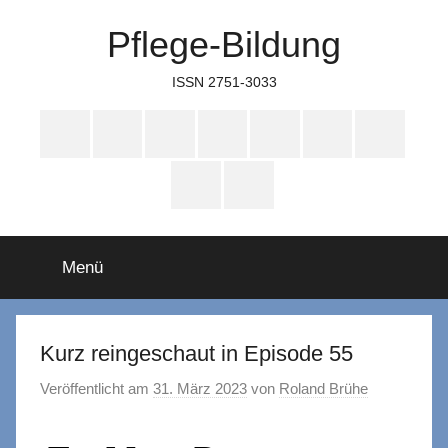
Zum
Pflege-Bildung
Inhalt
springen
ISSN 2751-3033
Apple
Instagram
Mastodon
Twitter
Facebook
YouTube
TikTok
Podcasts
WhatsApp
RSS
Menü
Kurz reingeschaut in Episode 55
Veröffentlicht am
31. März 2023
von
Roland Brühe