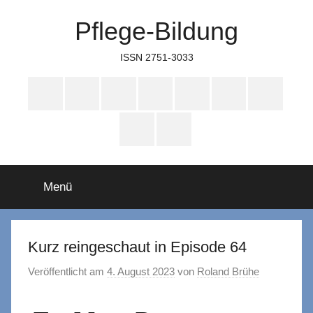
Zum
Pflege-Bildung
Inhalt
springen
ISSN 2751-3033
Apple
Instagram
Mastodon
Twitter
Facebook
YouTube
TikTok
Podcasts
WhatsApp
RSS
Menü
Kurz reingeschaut in Episode 64
Veröffentlicht am
4. August 2023
von
Roland Brühe