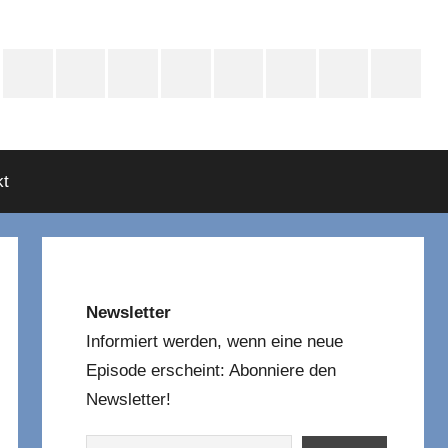
e
Instagram
Mastodon
Twitter
Facebook
YouTube
TikTok
WhatsApp
RSS
asts
t
Newsletter
Informiert werden, wenn eine neue
Episode erscheint: Abonniere den
Newsletter!