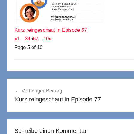
Kurz reingeschaut in Episode 67
«
1
…
3
4
5
6
7
…
10
»
Page 5 of 10
Beitragsnavigation
Vorheriger Beitrag
Kurz reingeschaut in Episode 77
Schreibe einen Kommentar