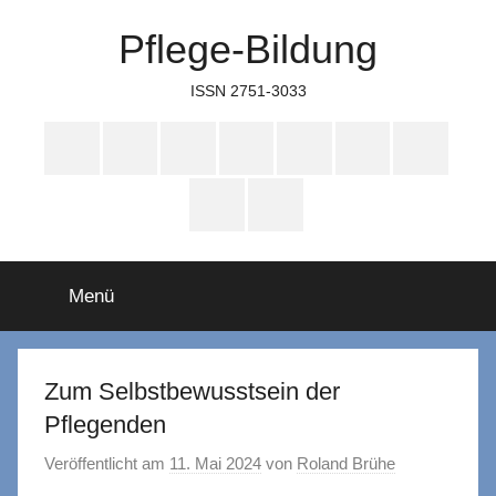
Zum
Pflege-Bildung
Inhalt
springen
ISSN 2751-3033
Apple
Instagram
Mastodon
Twitter
Facebook
YouTube
TikTok
Podcasts
WhatsApp
RSS
Menü
Zum Selbstbewusstsein der
Pflegenden
Veröffentlicht am
11. Mai 2024
von
Roland Brühe