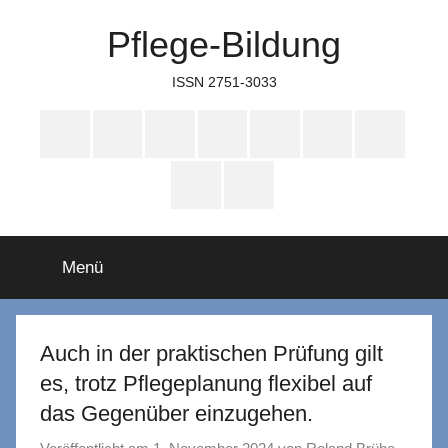
Zum
Pflege-Bildung
Inhalt
springen
ISSN 2751-3033
Apple
Instagram
Mastodon
Twitter
Facebook
YouTube
TikTok
Podcasts
WhatsApp
RSS
Menü
Auch in der praktischen Prüfung gilt
es, trotz Pflegeplanung flexibel auf
das Gegenüber einzugehen.