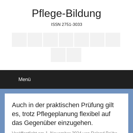
Zum
Pflege-Bildung
Inhalt
springen
ISSN 2751-3033
Apple
Instagram
Mastodon
Twitter
Facebook
YouTube
TikTok
Podcasts
WhatsApp
RSS
Menü
Auch in der praktischen Prüfung gilt
es, trotz Pflegeplanung flexibel auf
das Gegenüber einzugehen.