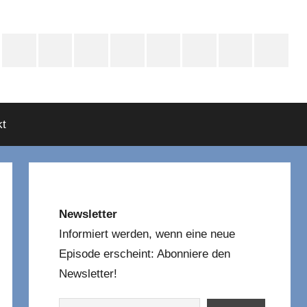
e
Instagram
Mastodon
Twitter
Facebook
YouTube
TikTok
WhatsApp
RSS
asts
t
Newsletter
Informiert werden, wenn eine neue
Episode erscheint: Abonniere den
Newsletter!