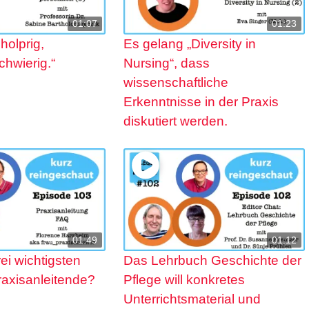
01:07
01:23
 holprig,
Es gelang „Diversity in
schwierig.“
Nursing“, dass
wissenschaftliche
Erkenntnisse in der Praxis
diskutiert werden.
01:49
01:12
rei wichtigsten
Das Lehrbuch Geschichte der
raxisanleitende?
Pflege will konkretes
Unterrichtsmaterial und