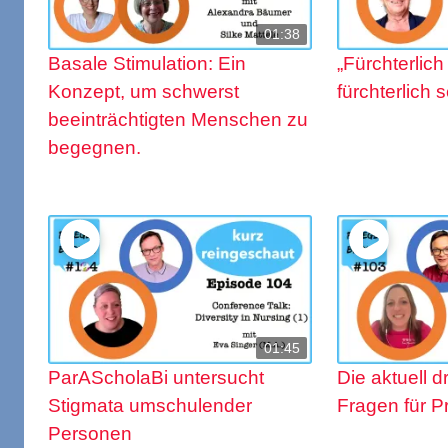
01:38
Basale Stimulation: Ein
„Fürchterlich
Konzept, um schwerst
fürchterlich 
beeinträchtigten Menschen zu
begegnen.
01:45
ParAScholaBi untersucht
Die aktuell d
Stigmata umschulender
Fragen für P
Personen