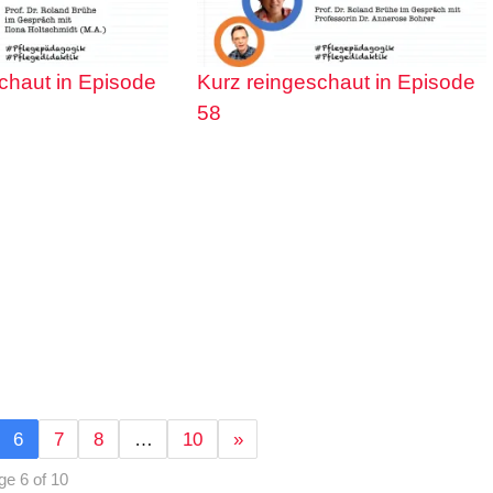
chaut in Episode
Kurz reingeschaut in Episode
58
6
7
8
…
10
»
ge 6 of 10