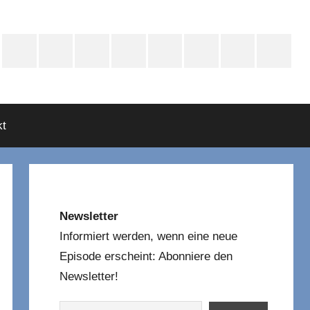
e
Instagram
Mastodon
Twitter
Facebook
YouTube
TikTok
WhatsApp
RSS
asts
t
Newsletter
Informiert werden, wenn eine neue
Episode erscheint: Abonniere den
Newsletter!