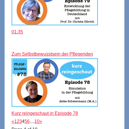
01:35
Zum Selbstbewusstsein der Pflegenden
Kurz reingeschaut in Episode 78
«
1
2
3
4
5
6
…
10
»