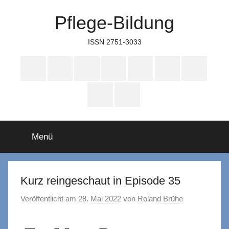
Zum
Pflege-Bildung
Inhalt
springen
ISSN 2751-3033
Apple
Instagram
Mastodon
Twitter
Facebook
YouTube
TikTok
Podcasts
WhatsApp
RSS
Menü
Kurz reingeschaut in Episode 35
Veröffentlicht am
28. Mai 2022
von
Roland Brühe