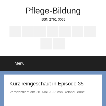
Zum
Pflege-Bildung
Inhalt
springen
ISSN 2751-3033
Apple
Instagram
Mastodon
Twitter
Facebook
YouTube
TikTok
Podcasts
WhatsApp
RSS
Menü
Kurz reingeschaut in Episode 35
Veröffentlicht am
28. Mai 2022
von
Roland Brühe